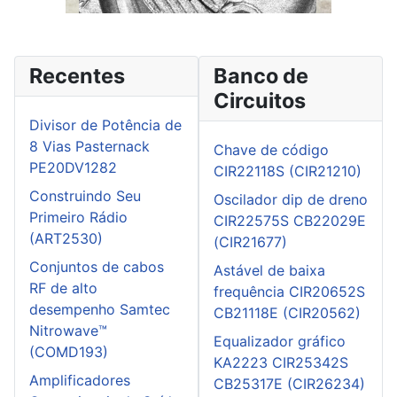
Recentes
Banco de
Circuitos
Divisor de Potência de
8 Vias Pasternack
Chave de código
PE20DV1282
CIR22118S (CIR21210)
Construindo Seu
Oscilador dip de dreno
Primeiro Rádio
CIR22575S CB22029E
(ART2530)
(CIR21677)
Conjuntos de cabos
Astável de baixa
RF de alto
frequência CIR20652S
desempenho Samtec
CB21118E (CIR20562)
Nitrowave™
Equalizador gráfico
(COMD193)
KA2223 CIR25342S
Amplificadores
CB25317E (CIR26234)