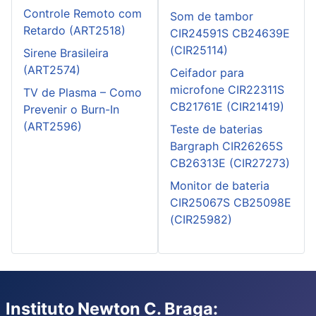
Controle Remoto com
Som de tambor
Retardo (ART2518)
CIR24591S CB24639E
(CIR25114)
Sirene Brasileira
(ART2574)
Ceifador para
microfone CIR22311S
TV de Plasma – Como
CB21761E (CIR21419)
Prevenir o Burn-In
(ART2596)
Teste de baterias
Bargraph CIR26265S
CB26313E (CIR27273)
Monitor de bateria
CIR25067S CB25098E
(CIR25982)
Instituto Newton C. Braga: