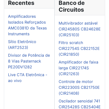
Recentes
Banco de
Circuitos
Amplificadores
Isolados Reforçados
Multivibrador astável
AMC0381D da Texas
CIR24580S CB24628E
Instruments
(CIR25103)
Sítio Eletrônico
Filtro scratch
(ART2523)
CIR22754S CB22152E
(CIR21850)
Divisor de Potência de
8 Vias Pasternack
Amplificador de faixa
PE20DV1282
larga CIR22174S
(CIR21263)
Live CTA Eletrônica -
ao vivo
Controle de motor
CIR22300S CB21750E
(CIR21408)
Oscilador senoidal 741
CIR25428S CB25404E