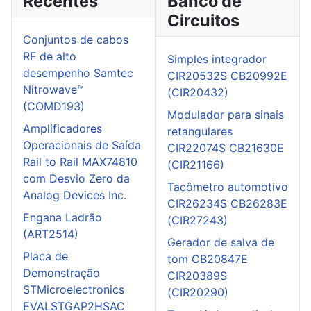
Recentes
Banco de
Circuitos
Conjuntos de cabos
RF de alto
Simples integrador
desempenho Samtec
CIR20532S CB20992E
Nitrowave™
(CIR20432)
(COMD193)
Modulador para sinais
Amplificadores
retangulares
Operacionais de Saída
CIR22074S CB21630E
Rail to Rail MAX74810
(CIR21166)
com Desvio Zero da
Tacômetro automotivo
Analog Devices Inc.
CIR26234S CB26283E
Engana Ladrão
(CIR27243)
(ART2514)
Gerador de salva de
Placa de
tom CB20847E
Demonstração
CIR20389S
STMicroelectronics
(CIR20290)
EVALSTGAP2HSAC