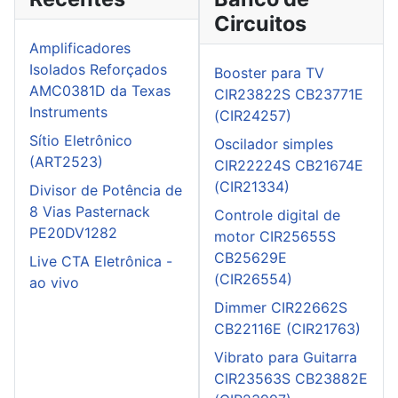
Circuitos
Amplificadores
Isolados Reforçados
Booster para TV
AMC0381D da Texas
CIR23822S CB23771E
Instruments
(CIR24257)
Sítio Eletrônico
Oscilador simples
(ART2523)
CIR22224S CB21674E
(CIR21334)
Divisor de Potência de
8 Vias Pasternack
Controle digital de
PE20DV1282
motor CIR25655S
CB25629E
Live CTA Eletrônica -
(CIR26554)
ao vivo
Dimmer CIR22662S
CB22116E (CIR21763)
Vibrato para Guitarra
CIR23563S CB23882E