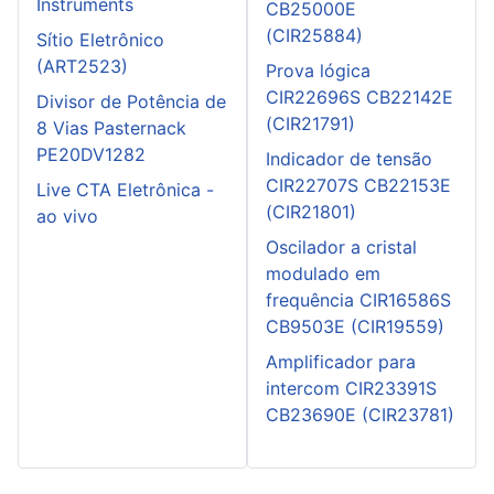
Instruments
CB25000E
(CIR25884)
Sítio Eletrônico
(ART2523)
Prova lógica
CIR22696S CB22142E
Divisor de Potência de
(CIR21791)
8 Vias Pasternack
PE20DV1282
Indicador de tensão
CIR22707S CB22153E
Live CTA Eletrônica -
(CIR21801)
ao vivo
Oscilador a cristal
modulado em
frequência CIR16586S
CB9503E (CIR19559)
Amplificador para
intercom CIR23391S
CB23690E (CIR23781)