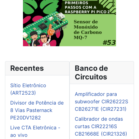
Recentes
Banco de
Circuitos
Sítio Eletrônico
(ART2523)
Amplificador para
subwoofer CIR26222S
Divisor de Potência de
CB26271E (CIR27231)
8 Vias Pasternack
PE20DV1282
Calibrador de ondas
curtas CIR22216S
Live CTA Eletrônica -
CB21668E (CIR21326)
ao vivo