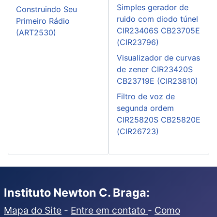
Simples gerador de
Construindo Seu
ruido com diodo túnel
Primeiro Rádio
CIR23406S CB23705E
(ART2530)
(CIR23796)
Visualizador de curvas
de zener CIR23420S
CB23719E (CIR23810)
Filtro de voz de
segunda ordem
CIR25820S CB25820E
(CIR26723)
Instituto Newton C. Braga:
Mapa do Site
-
Entre em contato
-
Como