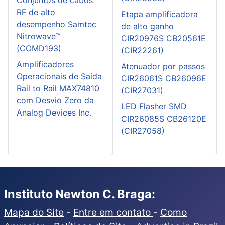
Conjuntos de cabos
RF de alto
Etapa amplificadora
desempenho Samtec
de alto ganho
Nitrowave™
CIR20976S CB20561E
(COMD193)
(CIR22261)
Amplificadores
Atenuador por passos
Operacionais de Saída
CIR26061S CB26096E
Rail to Rail MAX74810
(CIR27031)
com Desvio Zero da
LED Flasher SMD
Analog Devices Inc.
CIR26085S CB26120E
(CIR27058)
Instituto Newton C. Braga:
Mapa do Site
-
Entre em contato
-
Como