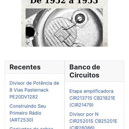
Recentes
Banco de
Circuitos
Divisor de Potência de
8 Vias Pasternack
Etapa amplificadora
PE20DV1282
CIR21371S CB21821E
(CIR21479)
Construindo Seu
Primeiro Rádio
Divisor por N
(ART2530)
CIR25201S CB25201E
(CIR26086)