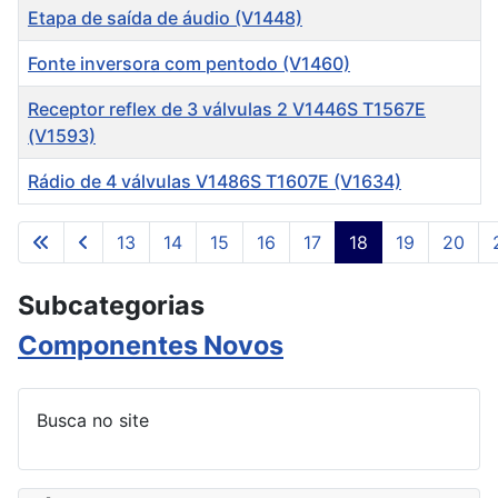
Etapa de saída de áudio (V1448)
Fonte inversora com pentodo (V1460)
Receptor reflex de 3 válvulas 2 V1446S T1567E
(V1593)
Rádio de 4 válvulas V1486S T1607E (V1634)
Artigos
13
14
15
16
17
18
19
20
Página 18 de 61
Subcategorias
Componentes Novos
Busca no site