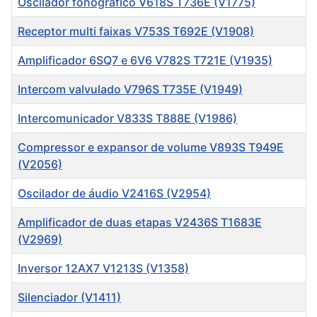
Oscilador fonográfico V618S T736E (V1775)
Receptor multi faixas V753S T692E (V1908)
Amplificador 6SQ7 e 6V6 V782S T721E (V1935)
Intercom valvulado V796S T735E (V1949)
Intercomunicador V833S T888E (V1986)
Compressor e expansor de volume V893S T949E
(V2056)
Oscilador de áudio V2416S (V2954)
Amplificador de duas etapas V2436S T1683E
(V2969)
Inversor 12AX7 V1213S (V1358)
Silenciador (V1411)