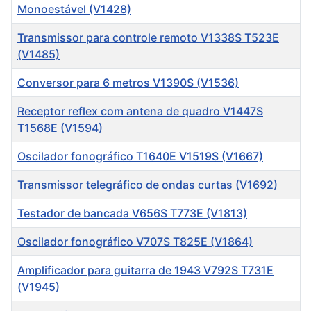
Monoestável (V1428)
Transmissor para controle remoto V1338S T523E
(V1485)
Conversor para 6 metros V1390S (V1536)
Receptor reflex com antena de quadro V1447S
T1568E (V1594)
Oscilador fonográfico T1640E V1519S (V1667)
Transmissor telegráfico de ondas curtas (V1692)
Testador de bancada V656S T773E (V1813)
Oscilador fonográfico V707S T825E (V1864)
Amplificador para guitarra de 1943 V792S T731E
(V1945)