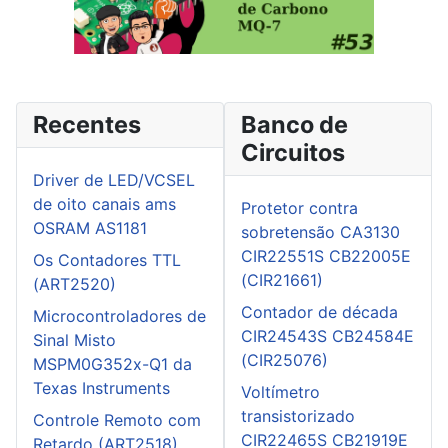
Recentes
Banco de
Circuitos
Driver de LED/VCSEL
de oito canais ams
Protetor contra
OSRAM AS1181
sobretensão CA3130
CIR22551S CB22005E
Os Contadores TTL
(CIR21661)
(ART2520)
Contador de década
Microcontroladores de
CIR24543S CB24584E
Sinal Misto
(CIR25076)
MSPM0G352x-Q1 da
Texas Instruments
Voltímetro
transistorizado
Controle Remoto com
CIR22465S CB21919E
Retardo (ART2518)