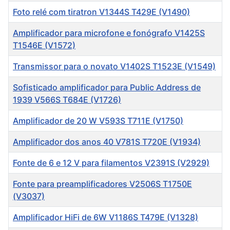
Foto relé com tiratron V1344S T429E (V1490)
Amplificador para microfone e fonógrafo V1425S
T1546E (V1572)
Transmissor para o novato V1402S T1523E (V1549)
Sofisticado amplificador para Public Address de
1939 V566S T684E (V1726)
Amplificador de 20 W V593S T711E (V1750)
Amplificador dos anos 40 V781S T720E (V1934)
Fonte de 6 e 12 V para filamentos V2391S (V2929)
Fonte para preamplificadores V2506S T1750E
(V3037)
Amplificador HiFi de 6W V1186S T479E (V1328)