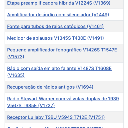
Título
Etapa preamplificadora híbrida V1224S (V1369)
Amplificador de áudio com silenciador (V1449)
Fonte para tubos de raios catódicos (V1461)
Medidor de aplausos V1345S T430E (V1491)
Pequeno amplificador fonográfico V1426S T1547E
(V1573)
Rádio com saída em alto falante V1487S T1608E
(V1635)
Recuperação de rádios antigos (V1694)
Radio Stewart Warner com válvulas duplas de 1939
V567S T685E (V1727)
Receptor Lullaby TSBU V594S T712E (V1751)