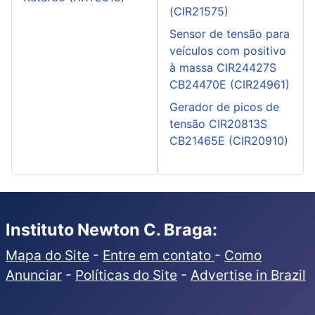
(CIR21575)
Sensor de tensão para
veículos com positivo
à massa CIR24427S
CB24470E (CIR24961)
Gerador de picos de
tensão CIR20813S
CB21465E (CIR20910)
Instituto Newton C. Braga:
Mapa do Site
-
Entre em contato
-
Como
Anunciar
-
Políticas do Site
-
Advertise in Brazil