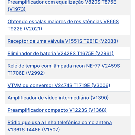
Preamplificador com equalização V820S T875E
(V1973)
Obtendo escalas maiores de resistências V866S
T922E (V2021)
Receptor de uma válvula V1551S T981E (V2088)
Eliminador de bateria V2428S T1675E (V2961)
Relé de tempo com lâmpada neon NE-77 V2459S
T1706E (V2992)
VTVM ou conversor V2474S T1719E (V3006)
Amplificador de vídeo intermediário (V1390)
Preamplificador compacto V1223S (V1368)
Rádio que usa a linha telefônica como antena
V1361S T446E (V1507)