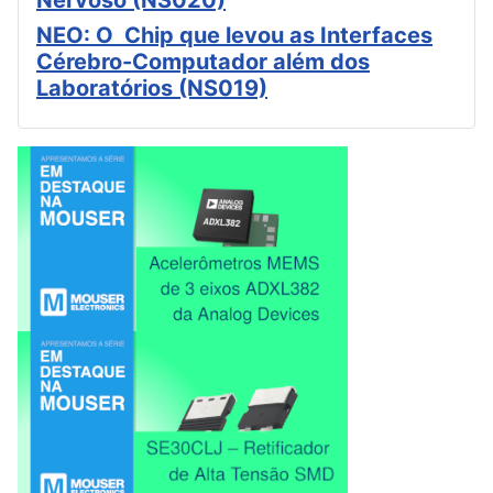
Nervoso (NS020)
NEO: O Chip que levou as Interfaces
Cérebro-Computador além dos
Laboratórios (NS019)