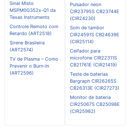
Sinal Misto
Pulsador neon
MSPM0G352x-Q1 da
CIR23795S CB23744E
Texas Instruments
(CIR24230)
Controle Remoto com
Som de tambor
Retardo (ART2518)
CIR24591S CB24639E
(CIR25114)
Sirene Brasileira
(ART2574)
Ceifador para
microfone CIR22311S
TV de Plasma – Como
CB21761E (CIR21419)
Prevenir o Burn-In
(ART2596)
Teste de baterias
Bargraph CIR26265S
CB26313E (CIR27273)
Monitor de bateria
CIR25067S CB25098E
(CIR25982)