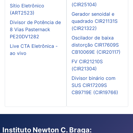
(CIR25104)
Sítio Eletrônico
(ART2523)
Gerador senoidal e
quadrado CIR21131S
Divisor de Potência de
(CIR21322)
8 Vias Pasternack
PE20DV1282
Oscilador de baixa
distorção CIR17609S
Live CTA Eletrônica -
CB10069E (CIR20117)
ao vivo
FV CIR21210S
(CIR21304)
Divisor binário com
SUS CIR17209S
CB9719E (CIR19766)
Instituto Newton C. Braga: