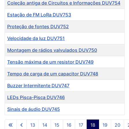
Título
Coleção antiga de Circuitos e Informações DUV754
Estação de FM LoRa DUV753
Proteção de fontes DUV752
Velocidade da luz DUV751
Montagem de rádios valvulados DUV750
Tensão máxima de um resistor DUV749
Tempo de carga de um capacitor DUV748
Buzzer Intermitente DUV747
LEDs Pisca-Pisca DUV746
Sinais de áudio DUV745
Artigos
13
14
15
16
17
18
19
20
Página 18 de 96