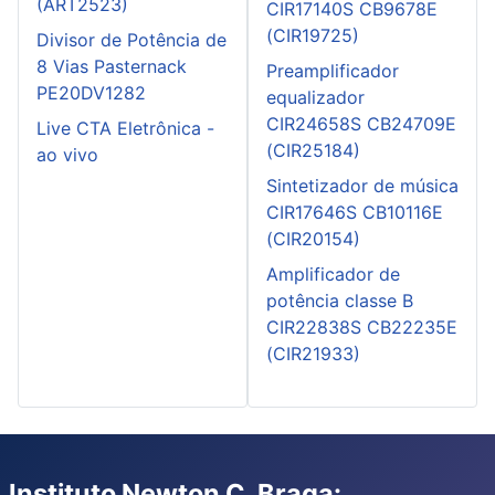
(ART2523)
CIR17140S CB9678E
(CIR19725)
Divisor de Potência de
8 Vias Pasternack
Preamplificador
PE20DV1282
equalizador
CIR24658S CB24709E
Live CTA Eletrônica -
(CIR25184)
ao vivo
Sintetizador de música
CIR17646S CB10116E
(CIR20154)
Amplificador de
potência classe B
CIR22838S CB22235E
(CIR21933)
Instituto Newton C. Braga: