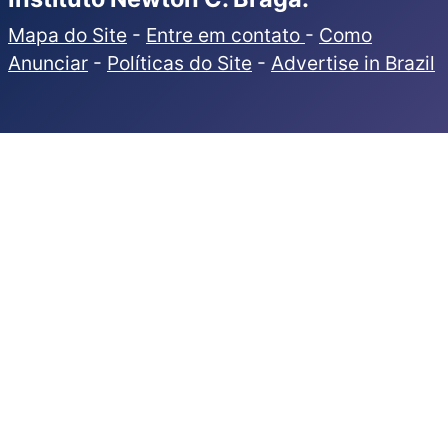
Mapa do Site
-
Entre em contato
-
Como
Anunciar
-
Políticas do Site
-
Advertise in Brazil