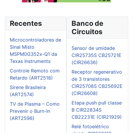
Recentes
Banco de
Circuitos
Microcontroladores de
Sinal Misto
Sensor de umidade
MSPM0G352x-Q1 da
CIR25735S CB25721E
Texas Instruments
(CIR26636)
Controle Remoto com
Receptor regenerativo
Retardo (ART2518)
de 3 transistores
CIR25708S CB25692E
Sirene Brasileira
(CIR26608)
(ART2574)
Etapa push pull classe
TV de Plasma – Como
B CIR22834S
Prevenir o Burn-In
CB22231E (CIR21929)
(ART2596)
Relé fotoelétrico