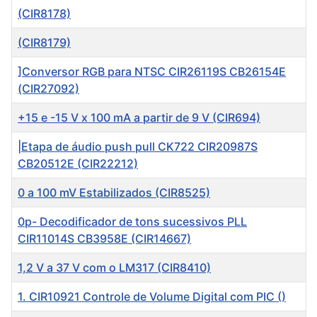
(CIR8178)
(CIR8179)
]Conversor RGB para NTSC CIR26119S CB26154E
(CIR27092)
+15 e -15 V x 100 mA a partir de 9 V (CIR694)
|Etapa de áudio push pull CK722 CIR20987S
CB20512E (CIR22212)
0 a 100 mV Estabilizados (CIR8525)
0p- Decodificador de tons sucessivos PLL
CIR11014S CB3958E (CIR14667)
1,2 V a 37 V com o LM317 (CIR8410)
1. CIR10921 Controle de Volume Digital com PIC ()