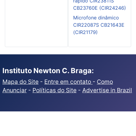
rápido CIR23811S
CB23760E (CIR24246)
Microfone dinâmico
CIR22087S CB21643E
(CIR21179)
Instituto Newton C. Braga:
Mapa do Site
-
Entre em contato
-
Como
Anunciar
-
Políticas do Site
-
Advertise in Brazil