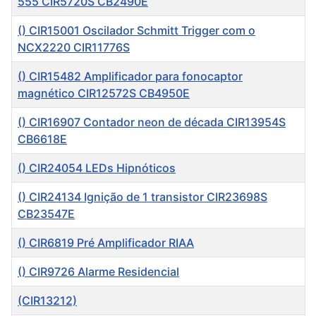
555 CIR5720S CB2490E
() CIR15001 Oscilador Schmitt Trigger com o
NCX2220 CIR11776S
() CIR15482 Amplificador para fonocaptor
magnético CIR12572S CB4950E
() CIR16907 Contador neon de década CIR13954S
CB6618E
() CIR24054 LEDs Hipnóticos
() CIR24134 Ignição de 1 transistor CIR23698S
CB23547E
() CIR6819 Pré Amplificador RIAA
() CIR9726 Alarme Residencial
(CIR13212)