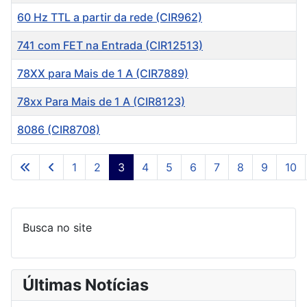
60 Hz TTL a partir da rede (CIR962)
741 com FET na Entrada (CIR12513)
78XX para Mais de 1 A (CIR7889)
78xx Para Mais de 1 A (CIR8123)
8086 (CIR8708)
Artigos
1
2
3
4
5
6
7
8
9
10
Página 3 de 253
Busca no site
Últimas Notícias