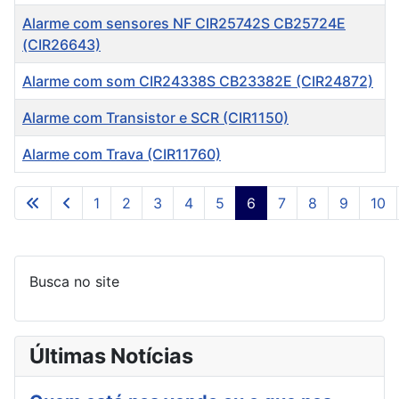
Alarme com sensores NF CIR25742S CB25724E
(CIR26643)
Alarme com som CIR24338S CB23382E (CIR24872)
Alarme com Transistor e SCR (CIR1150)
Alarme com Trava (CIR11760)
Artigos
1
2
3
4
5
6
7
8
9
10
Página 6 de 253
Busca no site
Últimas Notícias