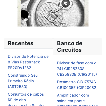
Recentes
Banco de
Circuitos
Divisor de Potência de
8 Vias Pasternack
Divisor de fase com o
PE20DV1282
741 CIR25230S
CB25930E (CIR26115)
Construindo Seu
Primeiro Rádio
Dosímetro CIR17574S
(ART2530)
CB10035E (CIR20082)
Conjuntos de cabos
Amplificador com
RF de alto
saída em ponte
desempenho Samtec