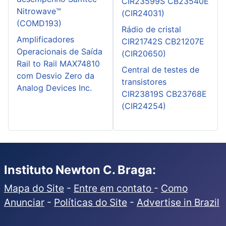
CIR23599S CB23540E
Nitrowave™
(CIR24031)
(COMD193)
Rádio de cristal
Amplificadores
CIR21742S CB21207E
Operacionais de Saída
(CIR20650)
Rail to Rail MAX74810
Central de testes de
com Desvio Zero da
transistores
Analog Devices Inc.
CIR23819S CB23768E
(CIR24254)
Instituto Newton C. Braga:
Mapa do Site
-
Entre em contato
-
Como
Anunciar
-
Políticas do Site
-
Advertise in Brazil