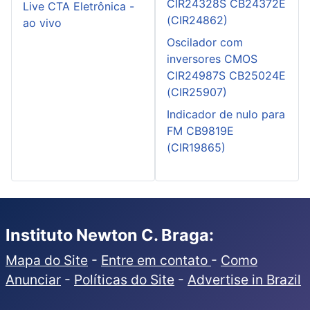
CIR24328S CB24372E
Live CTA Eletrônica -
(CIR24862)
ao vivo
Oscilador com
inversores CMOS
CIR24987S CB25024E
(CIR25907)
Indicador de nulo para
FM CB9819E
(CIR19865)
Instituto Newton C. Braga:
Mapa do Site
-
Entre em contato
-
Como
Anunciar
-
Políticas do Site
-
Advertise in Brazil