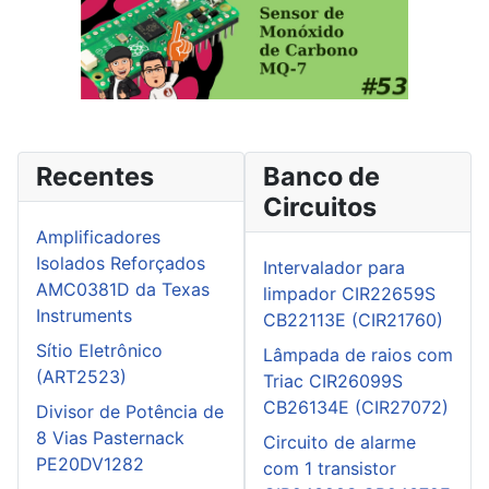
Recentes
Banco de
Circuitos
Amplificadores
Isolados Reforçados
Intervalador para
AMC0381D da Texas
limpador CIR22659S
Instruments
CB22113E (CIR21760)
Sítio Eletrônico
Lâmpada de raios com
(ART2523)
Triac CIR26099S
CB26134E (CIR27072)
Divisor de Potência de
8 Vias Pasternack
Circuito de alarme
PE20DV1282
com 1 transistor