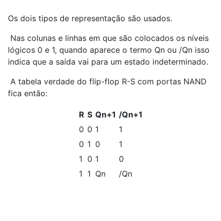
Os dois tipos de representação são usados.
Nas colunas e linhas em que são colocados os níveis
lógicos 0 e 1, quando aparece o termo Qn ou /Qn isso
indica que a saída vai para um estado indeterminado.
A tabela verdade do flip-flop R-S com portas NAND
fica então:
R
S
Qn+1
/Qn+1
0
0
1
1
0
1
0
1
1
0
1
0
1
1
Qn
/Qn