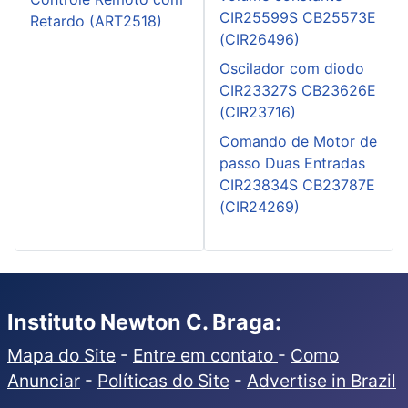
CIR25599S CB25573E
Retardo (ART2518)
(CIR26496)
Oscilador com diodo
CIR23327S CB23626E
(CIR23716)
Comando de Motor de
passo Duas Entradas
CIR23834S CB23787E
(CIR24269)
Instituto Newton C. Braga:
Mapa do Site
-
Entre em contato
-
Como
Anunciar
-
Políticas do Site
-
Advertise in Brazil