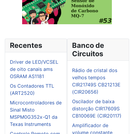
Recentes
Banco de
Circuitos
Driver de LED/VCSEL
de oito canais ams
Rádio de cristal dos
OSRAM AS1181
velhos tempos
CIR21749S CB21213E
Os Contadores TTL
(CIR20656)
(ART2520)
Oscilador de baixa
Microcontroladores de
distorção CIR17609S
Sinal Misto
CB10069E (CIR20117)
MSPM0G352x-Q1 da
Texas Instruments
Amplificador de
volume constante
Controle Remoto com