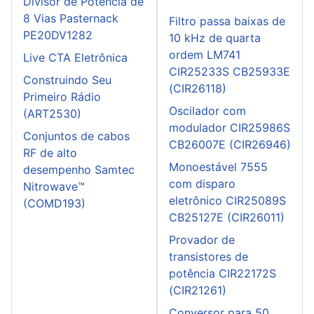
Divisor de Potência de
8 Vias Pasternack
Filtro passa baixas de
PE20DV1282
10 kHz de quarta
ordem LM741
Live CTA Eletrônica
CIR25233S CB25933E
Construindo Seu
(CIR26118)
Primeiro Rádio
Oscilador com
(ART2530)
modulador CIR25986S
Conjuntos de cabos
CB26007E (CIR26946)
RF de alto
Monoestável 7555
desempenho Samtec
com disparo
Nitrowave™
eletrônico CIR25089S
(COMD193)
CB25127E (CIR26011)
Provador de
transistores de
potência CIR22172S
(CIR21261)
Conversor para 50