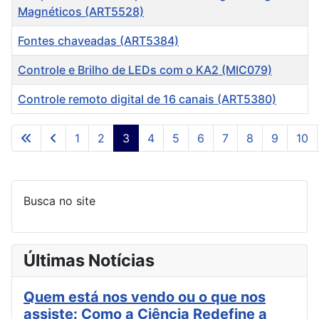
Magnéticos (ART5528)
Fontes chaveadas (ART5384)
Controle e Brilho de LEDs com o KA2 (MIC079)
Controle remoto digital de 16 canais (ART5380)
Artigos
1
2
3
4
5
6
7
8
9
10
Página 3 de 42
Busca no site
Últimas Notícias
Quem está nos vendo ou o que nos
assiste: Como a Ciência Redefine a