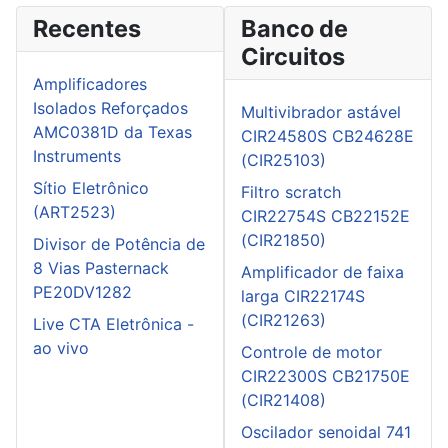
Recentes
Banco de
Circuitos
Amplificadores
Isolados Reforçados
Multivibrador astável
AMC0381D da Texas
CIR24580S CB24628E
Instruments
(CIR25103)
Sítio Eletrônico
Filtro scratch
(ART2523)
CIR22754S CB22152E
(CIR21850)
Divisor de Potência de
8 Vias Pasternack
Amplificador de faixa
PE20DV1282
larga CIR22174S
(CIR21263)
Live CTA Eletrônica -
ao vivo
Controle de motor
CIR22300S CB21750E
(CIR21408)
Oscilador senoidal 741