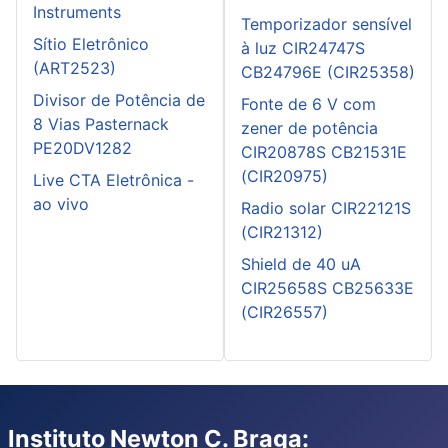
Instruments
Temporizador sensível
Sítio Eletrônico
à luz CIR24747S
(ART2523)
CB24796E (CIR25358)
Divisor de Potência de
Fonte de 6 V com
8 Vias Pasternack
zener de potência
PE20DV1282
CIR20878S CB21531E
(CIR20975)
Live CTA Eletrônica -
ao vivo
Radio solar CIR22121S
(CIR21312)
Shield de 40 uA
CIR25658S CB25633E
(CIR26557)
Instituto Newton C. Braga: