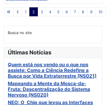
Artigos
1
2
3
4
5
6
7
8
9
10
Página 2 de 42
Busca no site
Últimas Notícias
Quem está nos vendo ou o que nos
assiste: Como a Ciência Redefine a
Busca por Vida Extraterrestre (NS021)
Mapeando a Mente da Mosca-da-
Fruta: Descentralização do Sistema
Nervoso (NS020)
NEO: O Chip que levou as Interfaces